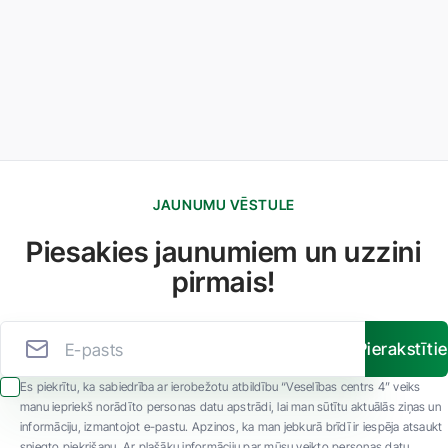
JAUNUMU VĒSTULE
Piesakies jaunumiem un uzzini
pirmais!
Pierakstīti
Es piekrītu, ka sabiedrība ar ierobežotu atbildību “Veselības centrs 4” veiks
manu iepriekš norādīto personas datu apstrādi, lai man sūtītu aktuālās ziņas un
informāciju, izmantojot e-pastu. Apzinos, ka man jebkurā brīdī ir iespēja atsaukt
sniegto piekrišanu. Ar plašāku informāciju par mūsu veikto personas datu