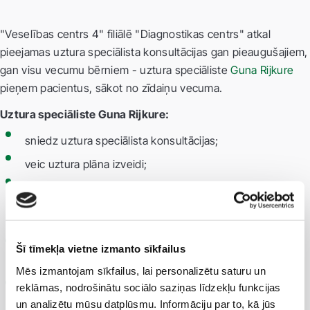
"Veselības centrs 4" filiālē "Diagnostikas centrs" atkal
pieejamas uztura speciālista konsultācijas gan pieaugušajiem,
gan visu vecumu bērniem - uztura speciāliste
Guna Rijkure
pieņem pacientus, sākot no zīdaiņu vecuma.
Uztura speciāliste Guna Rijkure:
sniedz uztura speciālista konsultācijas;
veic uztura plāna izveidi;
sniedz uztura ieteikumus dažādu gastroenteroloģisku,
onkoloģisku, sirds un asinsvadu, vielmaiņas slimību,
piemēram, cukura diabēta, podagras gadījumos;
konsultē topošās un zīdošās māmiņas par ēdienkartes
Šī tīmekļa vietne izmanto sīkfailus
izveidi;
Mēs izmantojam sīkfailus, lai personalizētu saturu un
reklāmas, nodrošinātu sociālo saziņas līdzekļu funkcijas
palīdz iepazīt veselīga uztura pamatprincipus jebkuram,
un analizētu mūsu datplūsmu. Informāciju par to, kā jūs
kas rūpējas par savu veselību.