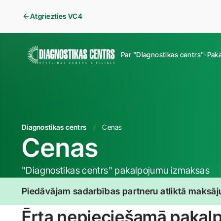
Atgriezties VC4
Par "Diagnostikas centrs"
Pak
Diagnostikas centrs
Cenas
Cenas
"Diagnostikas centrs" pakalpojumu izmaksas
Piedāvājam sadarbības partneru atliktā maksāj
Ērta nepieciešamā pakal