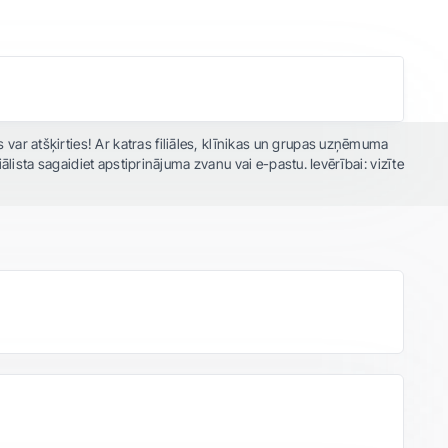
var atšķirties! Ar katras filiāles, klīnikas un grupas uzņēmuma
ālista sagaidiet apstiprinājuma zvanu vai e-pastu. Ievērībai: vizīte