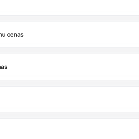
umu cenas
nas