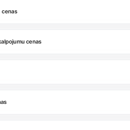
u cenas
akalpojumu cenas
nas