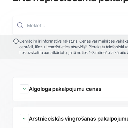
Cenrādim ir informatīvs raksturs. Cenas var mainīties vairāk
cenrādi, lūdzu, iepazīstieties atsevišķi! Pierakstu telefoniski
tiek uzskatīta par atkārtotu, ja tā notiek 1-3 mēnešu laikā p
Algologa pakalpojumu cenas
Ārstnieciskās vingrošanas pakalpojum