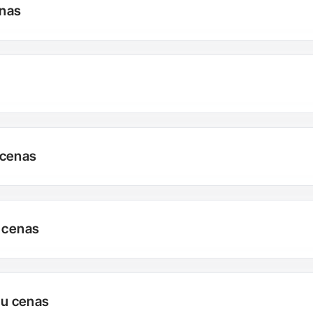
enas
 cenas
u cenas
mu cenas