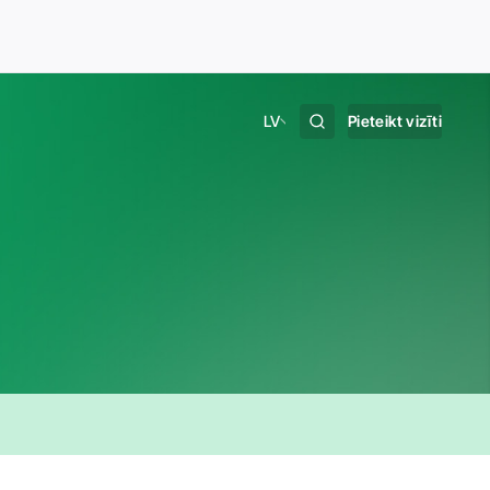
LV
Pieteikt vizīti