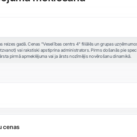
as reizes gadā. Cenas "Veselības centrs 4" filiālēs un grupas uzņēmumos 
 (atzvanot) vai rakstiski apstiprina administrators. Pirms došanās pie speci
ēc ārsta pirmā apmeklējuma vai ja ārsts nozīmējis novērošanu dinamikā.
u cenas