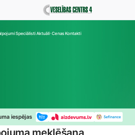
alpojumi
Speciālisti
Aktuāli
Cenas
Kontakti
uma iespējas
pojuma meklēšana