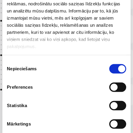
reklāmas, nodrošinātu sociālo saziņas līdzekļu funkcijas
un analizētu mūsu datplūsmu. Informāciju par to, kā jūs
1999 -
izmantojat mūsu vietni, mēs arī kopīgojam ar saviem
2011
sociālās saziņas līdzekļu, reklamēšanas un analīzes
Bērnu klīniskās universitātes slimnīca un
partneriem, kuri to var apvienot ar citu informāciju, ko
medicīnas sabiedrība ''Elite''
viņiem sniedzat vai ko viņi apkopo, kad lietojat viņu
pakalpojumus.
1995 -
1999
Pediatrs un Infekcijas nodaļas vadītājs
Piekrišanas
Latvijas infektoloģijas centrā
Nepieciešams
izvēle
1992 -
Preferences
1995
Iecirkņa pediatrs Rīgā
Statistika
Mārketings