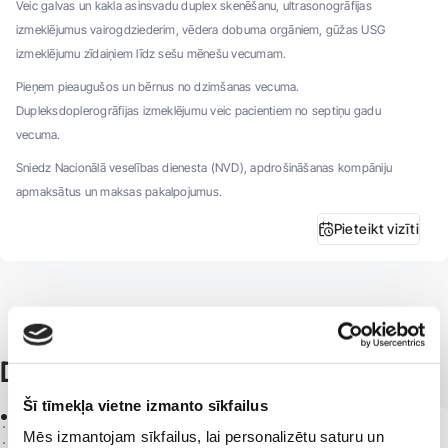
Veic galvas un kakla asinsvadu duplex skenēšanu, ultrasonogrāfijas
izmeklējumus vairogdziederim, vēdera dobuma orgāniem, gūžas USG
izmeklējumu zīdaiņiem līdz sešu mēnešu vecumam.
Pieņem pieaugušos un bērnus no dzimšanas vecuma.
Dupleksdoplerogrāfijas izmeklējumu veic pacientiem no septiņu gadu
vecuma.
Sniedz Nacionālā veselības dienesta (NVD), apdrošināšanas kompāniju
apmaksātus un maksas pakalpojumus.
Pieteikt vizīti
Darba pieredze
Šī tīmekļa vietne izmanto sīkfailus
2011 -
Mēs izmantojam sīkfailus, lai personalizētu saturu un
SIA ''Veselības centrs 4''