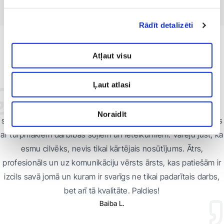
Rādīt detalizēti
ATSAUKSMES
Atļaut visu
Mūsu klientu atsauksmes par
speciālistu
Ļaut atlasi
Pirmo reizi mūžā ārsts pēc izmeklējuma tik paplašināti un
Noraidīt
saprotami man izskaidroja savus novērojumus, apvienojot tos
ar turpmākiem darbības soļiem un ieteikumiem. Varēju just, ka
esmu cilvēks, nevis tikai kārtējais nosūtījums. Ātrs,
profesionāls un uz komunikāciju vērsts ārsts, kas patiešām ir
izcils savā jomā un kuram ir svarīgs ne tikai padarītais darbs,
bet arī tā kvalitāte. Paldies!
Baiba L.