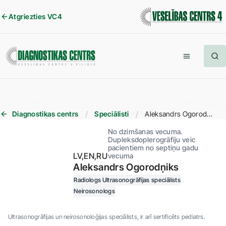
Atgriezties VC4
Diagnostikas centrs
Speciālisti
Aleksandrs Ogorodņiks
No dzimšanas vecuma.
Dupleksdoplerogrāfiju veic
pacientiem no septiņu gadu
LV
EN
RU
vecuma
Aleksandrs Ogorodņiks
Radiologs
Ultrasonogrāfijas speciālists
Neirosonologs
Ultrasonogrāfijas un neirosonoloģijas speciālists, ir arī sertificēts pediatrs.